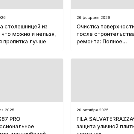
026
26 февраля 2026
за столешницей из
Очистка поверхност
 что можно и нельзя,
после строительства
я пропитка лучше
ремонта: Полное
экспертное руковод
ря 2025
20 октября 2025
PS87 PRO —
FILA SALVATERRAZZA
ссиональное
защита уличной плит
тво для глубокой
протечек