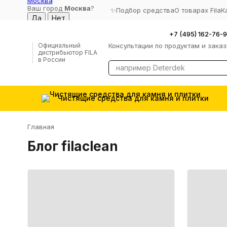
Москва
Ваш город
Москва
?
✨Подбор средства
О товарах Fila
К
+7 (495) 162-76-
Консультации по продуктам и зака
Официальный
дистрибьютор FILA
в России
Чистящие средства для камня и плитки
Главная
Блог filaclean