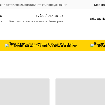
ак доставляем
Оплата
Контакты
Консультации
Москва
96
+7(993) 717-35-35
zakaz@fil
зы
Консультации и заказы в Телеграм
Пропитки для камня от воды и пятен
Вос