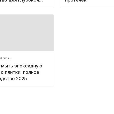
ки и обезжиривания
хностей
та 2025
тмыть эпоксидную
с плитки: полное
одство 2025