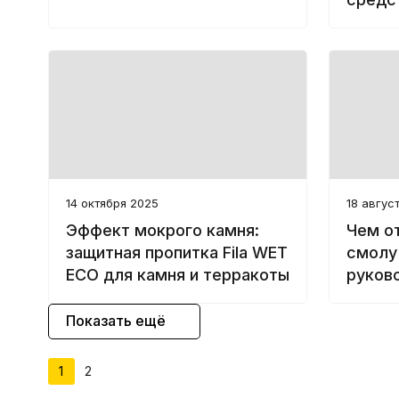
очист
повер
14 октября 2025
18 авгус
Эффект мокрого камня:
Чем о
защитная пропитка Fila WET
смолу 
ECO для камня и терракоты
руков
Показать ещё
1
2