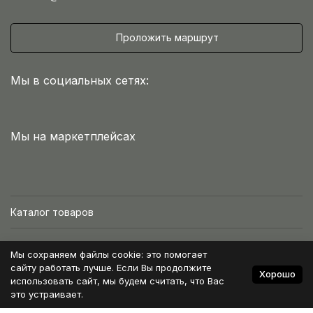
Проложить маршрут
Мы в социальных сетях:
Мы на маркетплейсах
Каталог товаров
Интернет-магазин
Мы сохраняем файлы cookie: это помогает
сайту работать лучше. Если Вы продолжите
Хорошо
Условия работы
использовать сайт, мы будем считать, что Вас
это устраивает.