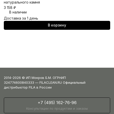
натурального камня
Fi
3 158
₽
з
В наличии
2 
Доставка за 1 день
До
В корзину
2014-2026 © ИП Мокров Б.М. ОГРНИП
324774600840333 — FILACLEAN.RU Официальный
дистрибьютор FILA в России
+7 (495) 162-76-96
Консультации по продуктам и заказы