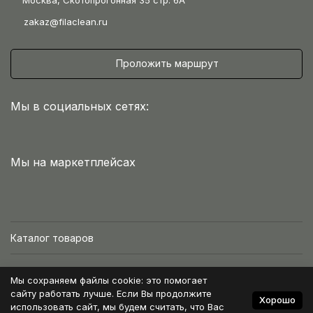
Москва, Скотопрогонная 35 стр. 6А
zakaz@filaclean.ru
Проложить маршрут
Мы в социальных сетях:
Мы на маркетплейсах
Каталог товаров
Интернет-магазин
Мы сохраняем файлы cookie: это помогает
сайту работать лучше. Если Вы продолжите
Хорошо
Условия работы
использовать сайт, мы будем считать, что Вас