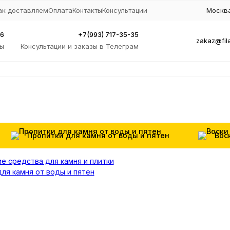
ак доставляем
Оплата
Контакты
Консультации
Москва
96
+7(993) 717-35-35
zakaz@fil
зы
Консультации и заказы в Телеграм
Пропитки для камня от воды и пятен
Вос
е средства для камня и плитки
ля камня от воды и пятен