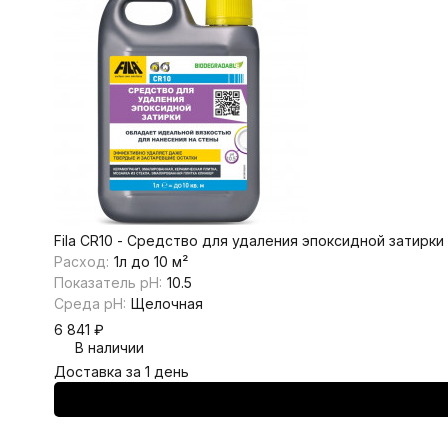
Fila CR10 - Средство для удаления эпоксидной затирки 
Расход:
1л до 10 м²
Показатель pH:
10.5
Среда pH:
Щелочная
6 841
₽
В наличии
Доставка за 1 день