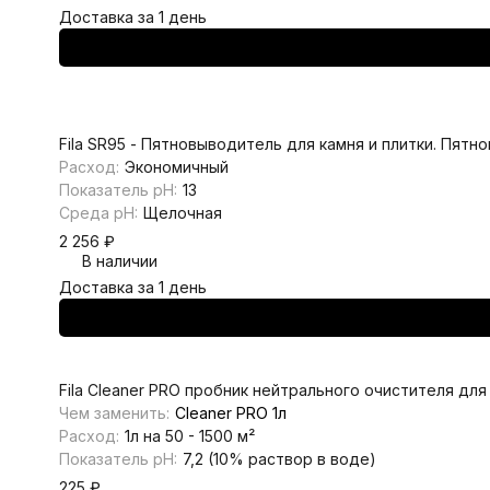
Доставка за 1 день
Fila SR95 - Пятновыводитель для камня и плитки. Пятно
Расход:
Экономичный
Показатель pH:
13
Среда pH:
Щелочная
2 256
₽
В наличии
Доставка за 1 день
Fila Cleaner PRO пробник нейтрального очистителя для
Чем заменить:
Cleaner PRO 1л
Расход:
1л на 50 - 1500 м²
Показатель pH:
7,2 (10% раствор в воде)
225
₽