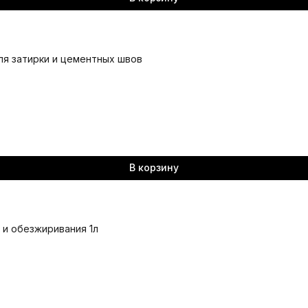
ля затирки и цементных швов
В корзину
а и обезжиривания 1л