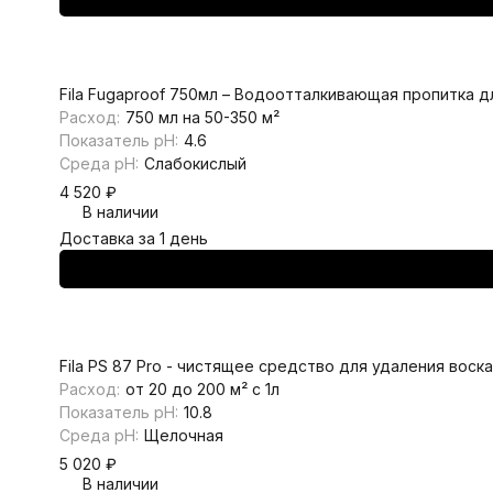
Fila Fugaproof 750мл – Водоотталкивающая пропитка д
Расход:
750 мл на 50-350 м²
Показатель pH:
4.6
Среда pH:
Слабокислый
4 520
₽
В наличии
Доставка за 1 день
Fila PS 87 Pro - чистящее средство для удаления воск
Расход:
от 20 до 200 м² с 1л
Показатель pH:
10.8
Среда pH:
Щелочная
5 020
₽
В наличии