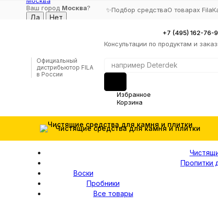
Москва
Ваш город
Москва
?
✨Подбор средства
О товарах Fila
К
+7 (495) 162-76-
Консультации по продуктам и зака
Официальный
дистрибьютор FILA
в России
Избранное
Корзина
Чистящие средства для камня и плитки
Чистящи
Пропитки д
Воски
Пробники
Все товары